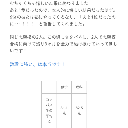
むちゃくちゃ惜しい結果に終わりました。
あと1歩だったので、本人的に悔しい結果だったはず。
6位の彼女は塾にやってくるなり、
「あと1位だったの
に･･･！！！」
と報告してくれました。
同じ志望校の2人。この悔しさをバネに、2人で志望校
合格に向けて残り3ヶ月を全力で駆け抜けていってほし
いです！
数理に強い、は本当です！
数学
理科
コン
パス
81.1
82.5
生の
点
点
平均
点