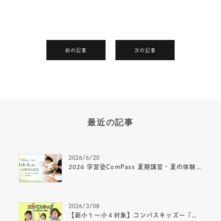
前の記事
次の記事
最近の記事
2026/6/20
2026 学習塾ComPass 夏期講習・夏の体験｜小1～中1募集のご案内
2026/3/08
【新小１～小４対象】コンパスキッズー「算国」×「マイクラ」×「速読」で自ら学ぶ力を育む、新しい放課後の居場所ー