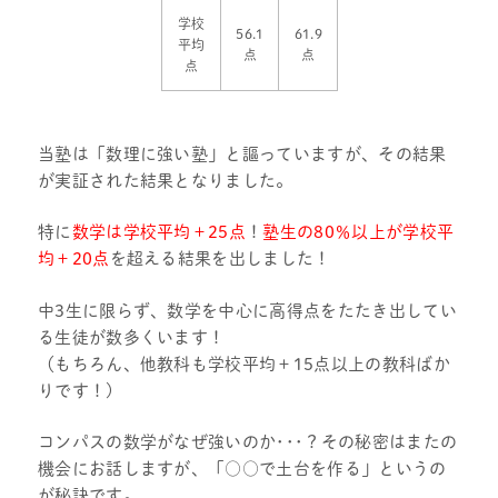
学校
56.1
61.9
平均
点
点
点
当塾は「数理に強い塾」と謳っていますが、その結果
が実証された結果となりました。
特に
数学は学校平均＋25点
！
塾生の80％以上が学校平
均＋20点
を超える結果を出しました！
中3生に限らず、数学を中心に高得点をたたき出してい
る生徒が数多くいます！
（もちろん、他教科も学校平均＋15点以上の教科ばか
りです！)
コンパスの数学がなぜ強いのか･･･？その秘密はまたの
機会にお話しますが、「○○で土台を作る」というの
が秘訣です。