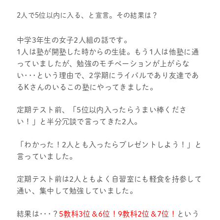
2人で5位以内に入る、と宣言。その結果は？
中学3年生の女子2人組の話です。
1人は塾が開塾した時からの生徒。もう1人は他塾に通
っていましたが、勉強のモチベーションが上がらな
い･･･という理由で、2学期にライバルであり友達であ
るKさんのいるこの塾にやってきました。
定期テスト前、
「5位以内入ったらうまい棒くださ
い！」
と半分冗談で言ってきた2人。
「わかった！
2人とも入ったら
プレゼントしよう！」と
言っていました。
定期テスト前は2人ともよく自習室にも軽食を持参して
通い、集中して勉強していました。
結果は･･･？
5教科3位＆6位！9教科2位＆7位！
という