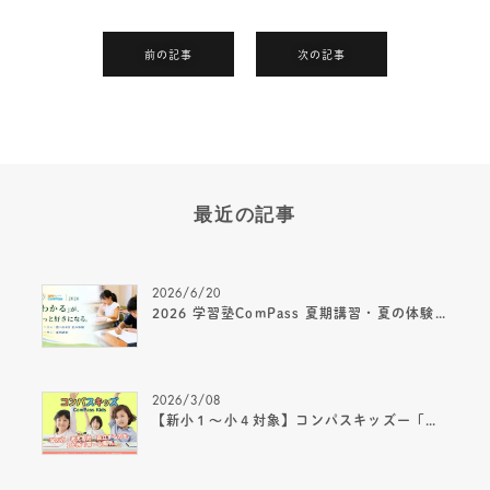
前の記事
次の記事
最近の記事
2026/6/20
2026 学習塾ComPass 夏期講習・夏の体験｜小1～中1募集のご案内
2026/3/08
【新小１～小４対象】コンパスキッズー「算国」×「マイクラ」×「速読」で自ら学ぶ力を育む、新しい放課後の居場所ー